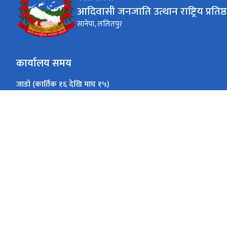
आदिवासी जनजाति उत्थान राष्ट्रिय प्रतिष्
सानेपा, ललितपुर
कार्यालय समय
जाडो (कार्तिक १६ देखि माघ १५)
१०:०० - ४:००
आइतबार - शुक्रबार
गर्मी (माघ १६ देखि कार्तिक १५)
१०:०० - ५:००
आइतबार - शुक्रबार