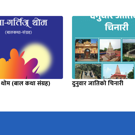
 थोम (बाल कथा संग्रह)
दुनुवार जातिको चिनारी