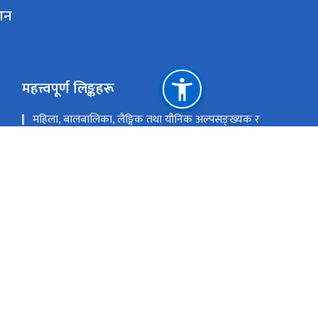
ठान
महत्त्वपूर्ण लिङ्कहरू
महिला, बालबालिका, लैङ्गिक तथा यौनिक अल्पसङ्ख्यक र
सामाजिक सुरक्षा मन्त्रालय
आदिवासी जनजाति आयोग
नेपाल आदिवासी जनजाति महासंघ
सानेपा, ललितपुर
mail