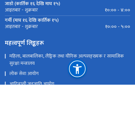
जाडो (कार्तिक १६ देखि माघ १५)
१०:०० - ४:००
आइतबार - शुक्रबार
गर्मी (माघ १६ देखि कार्तिक १५)
१०:०० - ५:००
आइतबार - शुक्रबार
महत्त्वपूर्ण लिङ्कहरू
महिला, बालबालिका, लैङ्गिक तथा यौनिक अल्पसङ्ख्यक र सामाजिक
सुरक्षा मन्त्रालय
लोक सेवा आयोग
आदिवासी जनजाति आयोग
प्रधानमन्त्री तथा मन्त्रिपरिषद्को कार्यालय
नेपाल आदिवासी जनजाति महासंघ
राष्ट्रिय प्राकृतिक स्रोत तथा वित्त आयोग