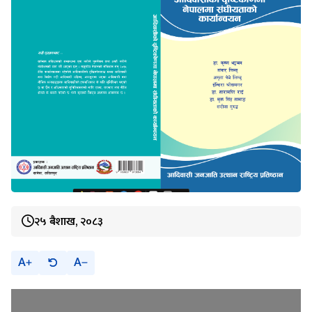
२५ बैशाख, २०८३
A
A