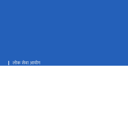
लोक सेवा आयोग
प्रधानमन्त्री तथा मन्त्रिपरिषद्को कार्यालय
राष्ट्रिय प्राकृतिक स्रोत तथा वित्त आयोग
@nfdin.gov.np
(+९७७) ०१-५१८३२५२ / ०१-५१८३३३२ / ०१-५१८३१६५