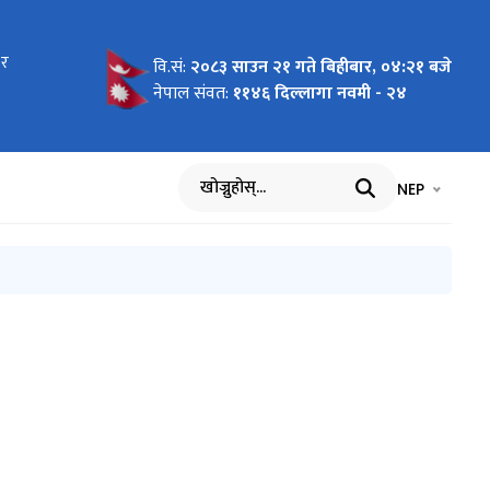
 र
गर्ने
िवेदन –
को आवाजलाई
/महोत्सव–
न नतिजा
ययन नतिजा
ुभकामना
 आव्हान
्र आव्हान
्र आह्वान
न
ाँश
्तकहरुको
वि.सं:
२०८३ साउन २१ गते बिहीबार, ०४:२१ बजे
नेपाल संवत:
११४६ दिल्लागा नवमी - २४
भाषा चयन गर्नुह
भाषा प
NEP
खोज्नुहोस्