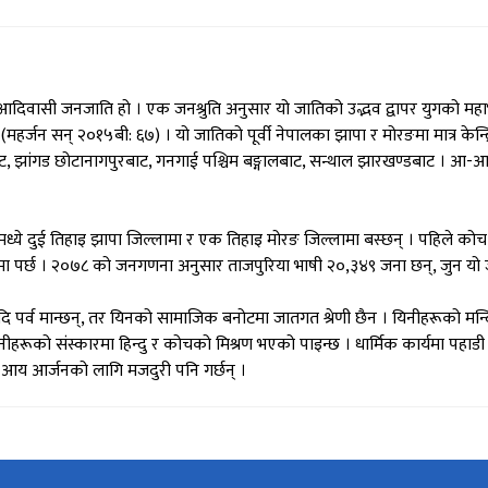
आदिवासी जनजाति हो । एक जनश्रुति अनुसार यो जातिको उद्भव द्वापर युगको मह
(महर्जन सन् २०१५बी: ६७) । यो जातिको पूर्वी नेपालका झापा र मोरङमा मात्र 
, झांगड छोटानागपुरबाट, गनगाई पश्चिम बङ्गालबाट, सन्थाल झारखण्डबाट । आ
दुई तिहाइ झापा जिल्लामा र एक तिहाइ मोरङ जिल्लामा बस्छन् । पहिले कोच जात
रमा पर्छ । २०७८ को जनगणना अनुसार ताजपुरिया भाषी २०,३४९ जना छन्, जुन यो
पर्व मान्छन्, तर यिनको सामाजिक बनोटमा जातगत श्रेणी छैन । यिनीहरूको मन्दिर (ग्र
 उनीहरूको संस्कारमा हिन्दु र कोचको मिश्रण भएको पाइन्छ । धार्मिक कार्यमा पहाडी 
। आय आर्जनको लागि मजदुरी पनि गर्छन् ।