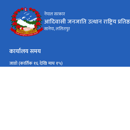
नेपाल सरकार
आदिवासी जनजाति उत्थान राष्ट्रिय प्रतिष्
सानेपा, ललितपुर
कार्यालय समय
जाडो (कार्तिक १६ देखि माघ १५)
१०:०० - ४:००
आइतबार - शुक्रबार
गर्मी (माघ १६ देखि कार्तिक १५)
१०:०० - ५:००
आइतबार - शुक्रबार