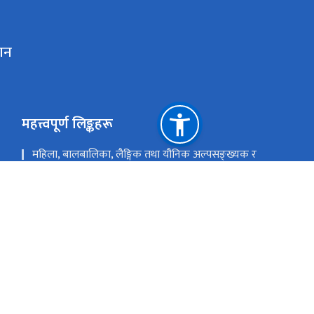
ठान
महत्त्वपूर्ण लिङ्कहरू
महिला, बालबालिका, लैङ्गिक तथा यौनिक अल्पसङ्ख्यक र
सामाजिक सुरक्षा मन्त्रालय
आदिवासी जनजाति आयोग
नेपाल आदिवासी जनजाति महासंघ
सानेपा, ललितपुर
mail