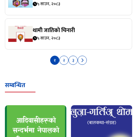
५ साउन, २०८३
थामी जातिको चिनारी
५ साउन, २०८३
१
२
३
सम्बन्धित