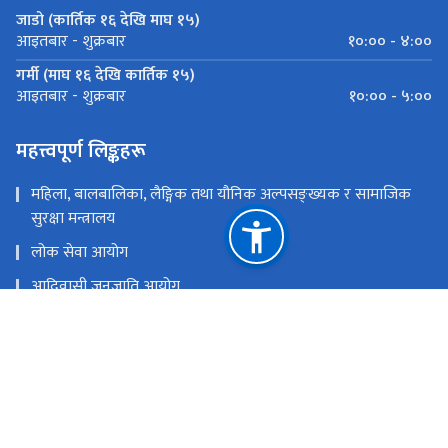
जाडो (कार्तिक १६ देखि माघ १५)
१०:०० - ४:००
आइतबार - शुक्रबार
गर्मी (माघ १६ देखि कार्तिक १५)
१०:०० - ५:००
आइतबार - शुक्रबार
महत्त्वपूर्ण लिङ्कहरू
महिला, बालबालिका, लैङ्गिक तथा यौनिक अल्पसङ्ख्यक र सामाजिक
सुरक्षा मन्त्रालय
लोक सेवा आयोग
आदिवासी जनजाति आयोग
प्रधानमन्त्री तथा मन्त्रिपरिषद्को कार्यालय
नेपाल आदिवासी जनजाति महासंघ
राष्ट्रिय प्राकृतिक स्रोत तथा वित्त आयोग